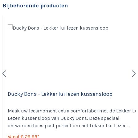
Productgalerij overslaan
Bijbehorende producten
Ducky Dons - Lekker lui lezen kussensloop
Maak uw leesmoment extra comfortabel met de Lekker Lu
Lezen kussensloop van Ducky Dons. Deze speciaal
ontworpen hoes past perfect om het Lekker Lui Lezen
Kussen en zorgt voor een stijlvolle, beschermende en
Vanaf
€ 29,95*