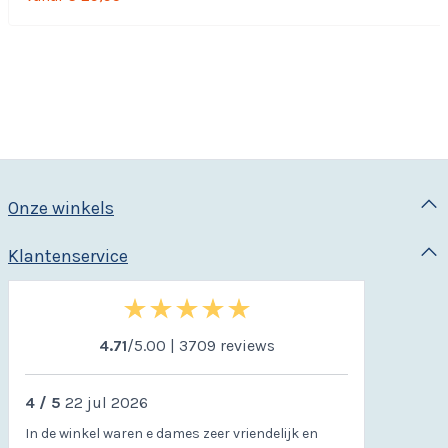
praktische toevoeging aan uw bed of relaxplek.Praktische
kussensloop met handig opbergvakDe Lekker Lui Lezen
kussensloop is voorzien van een handig opbergvak waarin
u eenvoudig uw boek, e-reader, telefoon of andere kleine
spullen kunt bewaren. Zo heeft u tijdens het ontspannen
alles binnen handbereik.Perfecte pasvorm en eenvoudig in
gebruikMet een afmeting van 45 × 65 × 30 cm sluit de
kussensloop perfect aan op het Lekker Lui Lezen Kussen
van Ducky Dons. De hoes helpt uw kussen schoon en fris t
Onze winkels
houden en geeft uw leeskussen een verzorgde
uitstraling.Ideaal voor ontspannen lezen in bed, televisie
Klantenservice
kijken of heerlijk loungen.KenmerkenSpeciaal ontworpen
voor het Lekker Lui Lezen Kussen van Ducky DonsVoorzien
van praktisch opbergvak voor boek of mobiele
telefoonAfmeting: 45 × 65 × 30 cmBeschermt het kussen
4.71
/5.00 | 3709 reviews
en zorgt voor een frisse uitstralingIdeaal voor lezen,
ontspannen en relaxen in bedLevertijd: 1 werkdag
4 / 5
22 jul 2026
In de winkel waren e dames zeer vriendelijk en