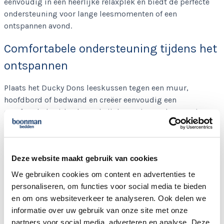
eenvoudig in een heerlijke relaxplek en biedt de perfecte
ondersteuning voor lange leesmomenten of een
ontspannen avond.
Comfortabele ondersteuning tijdens het
ontspannen
Plaats het Ducky Dons leeskussen tegen een muur,
hoofdbord of bedwand en creëer eenvoudig een
comfortabele zithoek. Dankzij de stevige ondersteuning
voor uw rug en de fijne ruimte voor uw hoofd kunt u
heerlijk ontspannen zitten tijdens het lezen van een boek,
werken op bed of relaxen met uw favoriete serie.
Deze website maakt gebruik van cookies
Het leeskussen zorgt voor een prettige zithouding en
We gebruiken cookies om content en advertenties te
maakt uw bed de ideale plek om comfortabel te genieten.
personaliseren, om functies voor social media te bieden
en om ons websiteverkeer te analyseren. Ook delen we
Hoogwaardige materialen en stevige
informatie over uw gebruik van onze site met onze
vulling
partners voor social media, adverteren en analyse. Deze