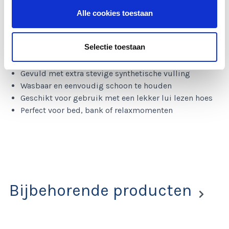
Kenmerken
Alle cookies toestaan
Comfortabel Ducky Dons leeskussen
Ideaal voor lezen, tv kijken en ontspannen in bed
Selectie toestaan
Biedt stevige ondersteuning voor rug en hoofd
Tijk van 100% hoogwaardige katoen
Gevuld met extra stevige synthetische vulling
Wasbaar en eenvoudig schoon te houden
Geschikt voor gebruik met een lekker lui lezen hoes
Perfect voor bed, bank of relaxmomenten
Bijbehorende producten